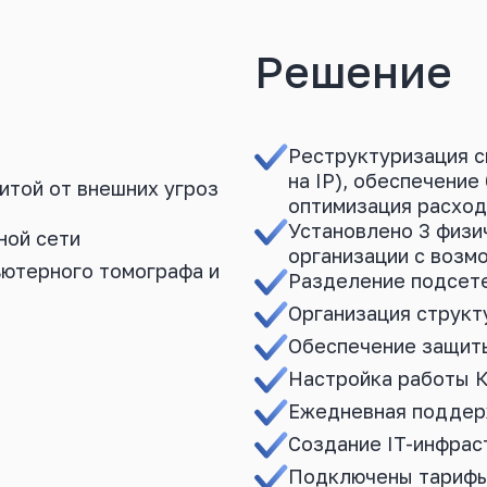
Решение
Реструктуризация с
на IP), обеспечение
итой от внешних угроз
оптимизация расхо
Установлено 3 физи
ной сети
организации с возм
ьютерного томографа и
Разделение подсете
Организация структ
Обеспечение защит
Настройка работы 
Ежедневная поддер
Создание IT-инфра
Подключены тарифы: