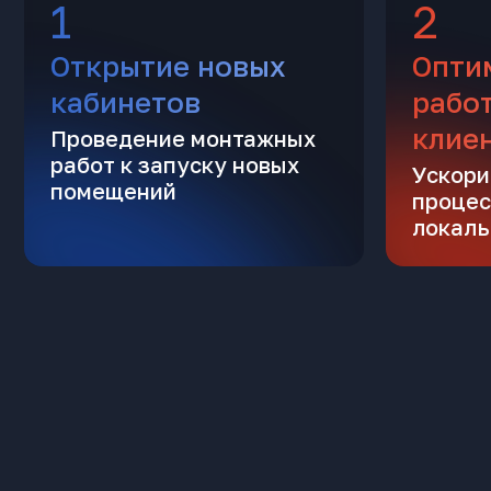
1
2
Открытие новых
Опти
кабинетов
рабо
клие
Проведение монтажных
работ к запуску новых
Ускори
помещений
процес
локаль