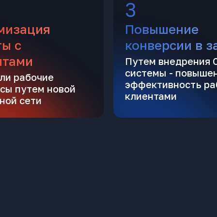
3
мизация
Повышение
ты с
конверсии в з
нтами
Путем внедрения
системы - повыше
ли рабочие
эффективность ра
сы путем новой
клиентами
ной сети